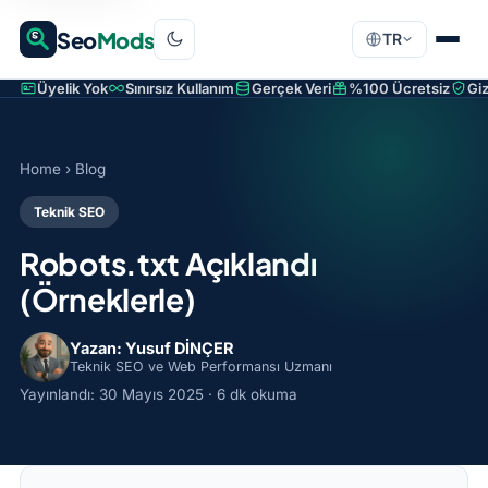
Seo
Mods
TR
Üyelik Yok
Sınırsız Kullanım
Gerçek Veri
%100 Ücretsiz
Giz
Home
›
Blog
Teknik SEO
Robots.txt Açıklandı
(Örneklerle)
Yazan: Yusuf DİNÇER
Teknik SEO ve Web Performansı Uzmanı
Yayınlandı:
30 Mayıs 2025
· 6 dk okuma