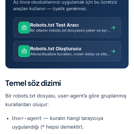
Az önce okuduklarınızı uygulamak için bu ücretsiz
araçları kullanın — üyelik gerekmez.
Robots.txt Test Aracı
→
Bir sitenin robots.txt dosyasını çeker ve ayrıştırır; kullanıcı-ajanı kurallarını ve sitemap bildirimlerini listeler.
Robots.txt Oluşturucu
→
Allow/disallow kuralları, crawl-delay ve sitemap referansı ile geçerli bir robots.txt oluşturur.
Temel söz dizimi
Bir robots.txt dosyası, user-agent’a göre gruplanmış
kurallardan oluşur:
— kuralın hangi tarayıcıya
User-agent
uygulandığı (* hepsi demektir).