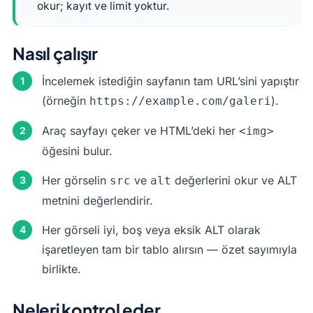
okur; kayıt ve limit yoktur.
Nasıl çalışır
İncelemek istediğin sayfanın tam URL’sini yapıştır
(örneğin
).
https://example.com/galeri
Araç sayfayı çeker ve HTML’deki her
<img>
öğesini bulur.
Her görselin
ve
değerlerini okur ve ALT
src
alt
metnini değerlendirir.
Her görseli iyi, boş veya eksik ALT olarak
işaretleyen tam bir tablo alırsın — özet sayımıyla
birlikte.
Neleri kontrol eder