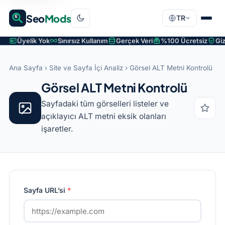
Seo
Mods
TR
Üyelik Yok
Sınırsız Kullanım
Gerçek Veri
%100 Ücretsiz
Giz
Ana Sayfa
›
Site ve Sayfa İçi Analiz
› Görsel ALT Metni Kontrolü
Görsel ALT Metni Kontrolü
Sayfadaki tüm görselleri listeler ve
açıklayıcı ALT metni eksik olanları
işaretler.
Sayfa URL’si
*