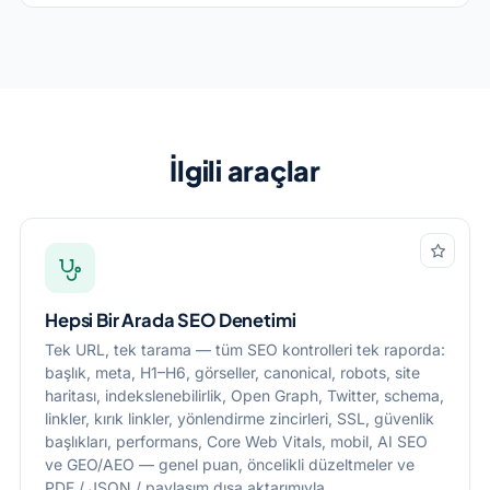
İlgili araçlar
Hepsi Bir Arada SEO Denetimi
Tek URL, tek tarama — tüm SEO kontrolleri tek raporda:
başlık, meta, H1–H6, görseller, canonical, robots, site
haritası, indekslenebilirlik, Open Graph, Twitter, schema,
linkler, kırık linkler, yönlendirme zincirleri, SSL, güvenlik
başlıkları, performans, Core Web Vitals, mobil, AI SEO
ve GEO/AEO — genel puan, öncelikli düzeltmeler ve
PDF / JSON / paylaşım dışa aktarımıyla.