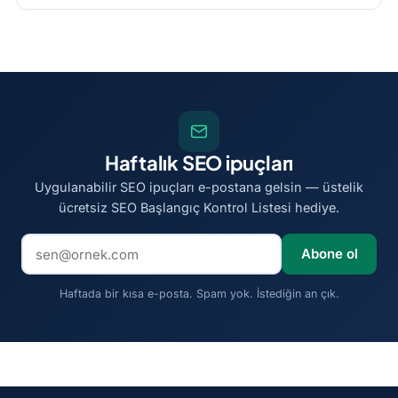
Haftalık SEO ipuçları
Uygulanabilir SEO ipuçları e-postana gelsin — üstelik
ücretsiz SEO Başlangıç Kontrol Listesi hediye.
E-posta adresi
Abone ol
Haftada bir kısa e-posta. Spam yok. İstediğin an çık.