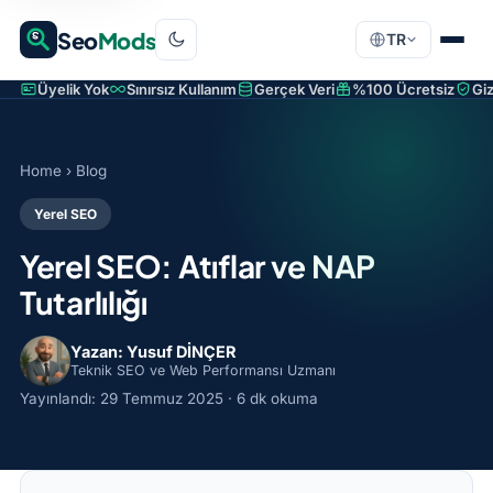
Seo
Mods
TR
Üyelik Yok
Sınırsız Kullanım
Gerçek Veri
%100 Ücretsiz
Giz
Home
›
Blog
Yerel SEO
Yerel SEO: Atıflar ve NAP
Tutarlılığı
Yazan: Yusuf DİNÇER
Teknik SEO ve Web Performansı Uzmanı
Yayınlandı:
29 Temmuz 2025
· 6 dk okuma