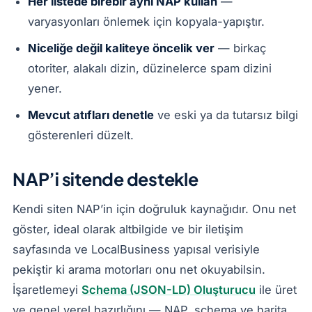
Her listede birebir aynı NAP kullan
—
varyasyonları önlemek için kopyala-yapıştır.
Niceliğe değil kaliteye öncelik ver
— birkaç
otoriter, alakalı dizin, düzinelerce spam dizini
yener.
Mevcut atıfları denetle
ve eski ya da tutarsız bilgi
gösterenleri düzelt.
NAP’i sitende destekle
Kendi siten NAP’in için doğruluk kaynağıdır. Onu net
göster, ideal olarak altbilgide ve bir iletişim
sayfasında ve LocalBusiness yapısal verisiyle
pekiştir ki arama motorları onu net okuyabilsin.
İşaretlemeyi
Schema (JSON-LD) Oluşturucu
ile üret
ve genel yerel hazırlığını — NAP, schema ve harita