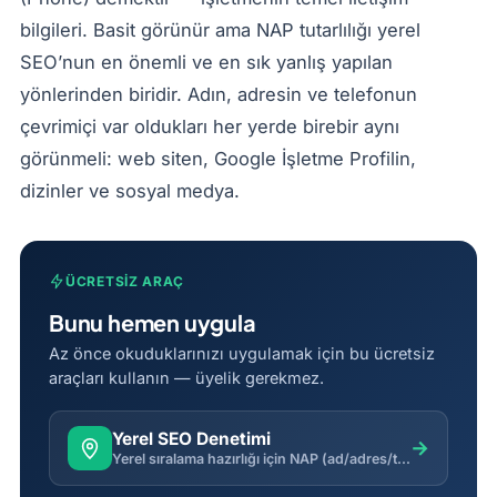
bilgileri. Basit görünür ama NAP tutarlılığı yerel
SEO’nun en önemli ve en sık yanlış yapılan
yönlerinden biridir. Adın, adresin ve telefonun
çevrimiçi var oldukları her yerde
birebir aynı
görünmeli: web siten, Google İşletme Profilin,
dizinler ve sosyal medya.
ÜCRETSIZ ARAÇ
Bunu hemen uygula
Az önce okuduklarınızı uygulamak için bu ücretsiz
araçları kullanın — üyelik gerekmez.
Yerel SEO Denetimi
→
Yerel sıralama hazırlığı için NAP (ad/adres/telefon), LocalBusiness schema, iletişim verisi ve harita sinyallerini kontrol eder.