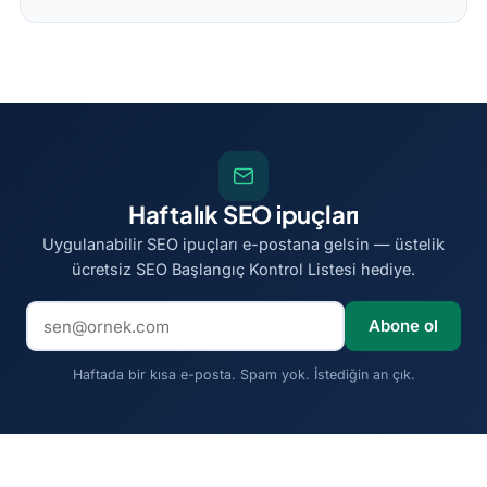
Haftalık SEO ipuçları
Uygulanabilir SEO ipuçları e-postana gelsin — üstelik
ücretsiz SEO Başlangıç Kontrol Listesi hediye.
E-posta adresi
Abone ol
Haftada bir kısa e-posta. Spam yok. İstediğin an çık.