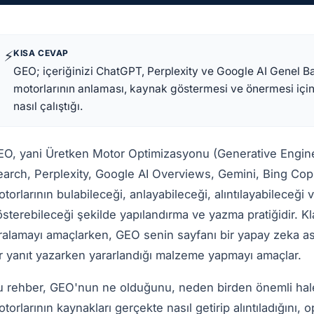
⚡
KISA CEVAP
GEO; içeriğinizi ChatGPT, Perplexity ve Google AI Genel Ba
motorlarının anlaması, kaynak göstermesi ve önermesi için
nasıl çalıştığı.
EO, yani Üretken Motor Optimizasyonu (Generative Engine 
arch, Perplexity, Google AI Overviews, Gemini, Bing Copi
torlarının bulabileceği, anlayabileceği, alıntılayabileceği 
sterebileceği şekilde yapılandırma ve yazma pratiğidir. Kla
ralamayı amaçlarken, GEO senin sayfanı bir yapay zeka asi
r yanıt yazarken yararlandığı malzeme yapmayı amaçlar.
u rehber, GEO'nun ne olduğunu, neden birden önemli hale 
torlarının kaynakları gerçekte nasıl getirip alıntıladığını, 