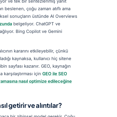
yor ve tek bir sentezlenmiş yanıt
an beslenen, çoğu zaman atıflı ama
eneksel sonuçların üstünde AI Overviews
uzunda
belgeliyor. ChatGPT ve
ağlıyor. Bing Copilot ve Gemini
ıcının kararını etkileyebilir, çünkü
ıladığı kaynaksa, kullanıcı hiç sitene
kibin sayfası kazanır. GEO, kaynağın
 karşılaştırması için
GEO ile SEO
amasına nasıl optimize edileceğine
l getirir ve alıntılar?
abaca bir zihinsel model gerekir. Çoğu