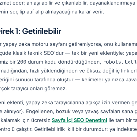
zmet eder; anlaşılabilir ve çıkarılabilir, dayanaklandırmaya
nin seçilip atıf alıp almayacağına karar verir.
irek 1: Getirilebilir
r yapay zeka motoru sayfanı getiremiyorsa, onu kullanamaz.
çüde klasik teknik SEO'dur — tek bir yeni eklentiyle: yapay
miz bir
durum kodu döndürdüğünden,
'
200
robots.txt
madığından, hızlı yüklendiğinden ve öksüz değil iç linklerl
eriğini sunucu tarafında oluştur — kelimeler yalnızca Jav
rçok tarayıcı onları göremez.
ni eklenti, yapay zeka tarayıcılarına açıkça izin vermen 
e alınıyor). Engellenen, bozuk veya yavaş sayfaları sana
akalamak için ücretsiz
Sayfa İçi SEO Denetimi
ile tam bir t
ntrolü çalıştır. Getirilebilirlik ikili bir durumdur: ya inde