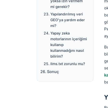
mo
yoksa izin vermem
mi gerekir?
ok
Yapılandırılmış veri
ba
GEO'ya yardım eder
g
mi?
Pe
Yapay zeka
ay
motorlarının içeriğimi
kullanıp
Bu
kullanmadığını nasıl
bi
bilirim?
ge
llms.txt zorunlu mu?
se
Sonuç
ka
b
Y
Bu