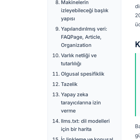
Makinelerin
di
izleyebileceği başlık
20
yapısı
üc
Yapılandırılmış veri:
FAQPage, Article,
K
Organization
Varlık netliği ve
tutarlılığı
Olgusal spesifiklik
Tazelik
Yapay zeka
tarayıcılarına izin
verme
llms.txt: dil modelleri
Ba
için bir harita
gü
İç linkleme ve konusal