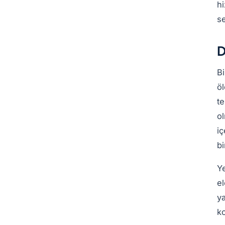
hi
se
D
Bi
öl
te
ol
iç
bi
Ye
el
y
ko