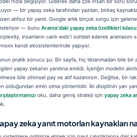
del hızla değişiyor. Giderek daha çok insan bir soru soru
uyor — bir yapay zeka tarafından yazılan, birkaç kaynakt
zen atıfsız bir yanıt. Google artık birçok sorgu için gel
österiyor — bunu
Arama'daki yapay zeka özellikleri kılav
rplexity, insanların canlı web'i sohbet ederek aramasını s
nısını kendi ekosistemlerinde yapıyor.
nun pratik sonucu şu: Bir sayfa, hiç tıklanmadan bile bir al
lgileri yapay zekanın yanıtına emildi. İçeriğin modelin alınt
lmese bile zihinsel pay ve atıf kazanırsın. Değilse, bir ra
n olduğundan emin olma yöntemidir. İki disiplinin yan yana
rşılaştırmamızı
oku, daha geniş strateji için
yapay zeka ar
ak.
apay zeka yanıt motorları kaynakları nası
 sistemlere optimize etmek için nasıl çalıştıklarına dair k