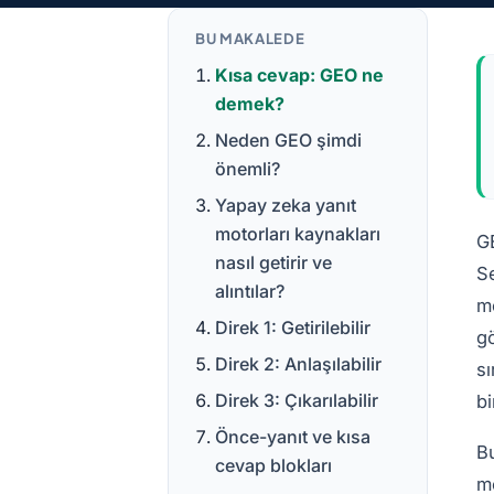
BU MAKALEDE
Kısa cevap: GEO ne
demek?
Neden GEO şimdi
önemli?
Yapay zeka yanıt
motorları kaynakları
G
nasıl getirir ve
Se
alıntılar?
mo
Direk 1: Getirilebilir
gö
Direk 2: Anlaşılabilir
sı
Direk 3: Çıkarılabilir
bi
Önce-yanıt ve kısa
B
cevap blokları
mo