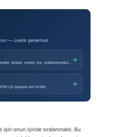
lanın — üyelik gerekmez.
→
Genel puanla tam sayfa içi kontrol: başlıklar, başlık etiketleri, görseller, linkler, mobil, hız, indekslenebilirlik ve daha fazlası.
→
ON-LD yapısal veri üretir.
ve işin onun içinde sıralanmaktı. Bu