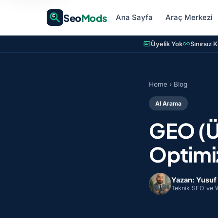
Seo
Mods
Ana Sayfa
Araç Merkezi
Üyelik Yok
Sınırsız 
Home
›
Blog
AI Arama
GEO (Ü
Optimi
Yazan: Yusuf
Teknik SEO ve 