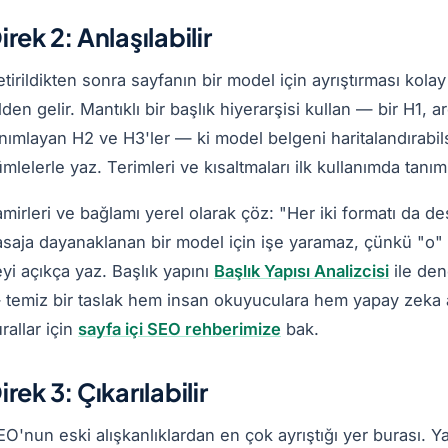
irek 2: Anlaşılabilir
tirildikten sonra sayfanın bir model için ayrıştırması kolay o
lden gelir. Mantıklı bir başlık hiyerarşisi kullan — bir H1,
nımlayan H2 ve H3'ler — ki model belgeni haritalandırabils
mlelerle yaz. Terimleri ve kısaltmaları ilk kullanımda tanımla
mirleri ve bağlamı yerel olarak çöz: "Her iki formatı da de
saja dayanaklanan bir model için işe yaramaz, çünkü "o" v
yi açıkça yaz. Başlık yapını
Başlık Yapısı Analizcisi
ile den
temiz bir taslak hem insan okuyuculara hem yapay zeka ayr
rallar için
sayfa içi SEO rehberimize
bak.
irek 3: Çıkarılabilir
O'nun eski alışkanlıklardan en çok ayrıştığı yer burası. Ya