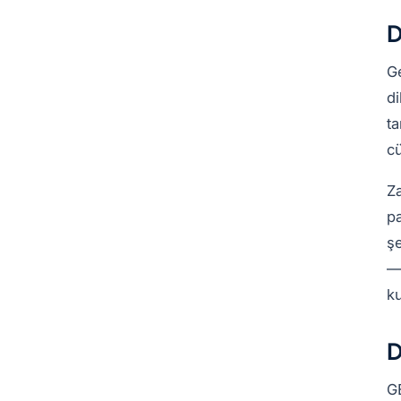
D
Ge
di
ta
cü
Za
pa
şe
— 
ku
D
GE