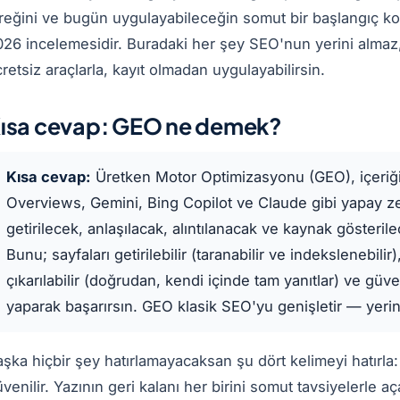
reğini ve bugün uygulayabileceğin somut bir başlangıç kont
26 incelemesidir. Buradaki her şey SEO'nun yerini almaz,
retsiz araçlarla, kayıt olmadan uygulayabilirsin.
ısa cevap: GEO ne demek?
Kısa cevap:
Üretken Motor Optimizasyonu (GEO), içeriği
Overviews, Gemini, Bing Copilot ve Claude gibi yapay zek
getirilecek, anlaşılacak, alıntılanacak ve kaynak gösteril
Bunu; sayfaları getirilebilir (taranabilir ve indekslenebilir),
çıkarılabilir (doğrudan, kendi içinde tam yanıtlar) ve güven
yaparak başarırsın. GEO klasik SEO'yu genişletir — yerin
şka hiçbir şey hatırlamayacaksan şu dört kelimeyi hatırla: getir
venilir. Yazının geri kalanı her birini somut tavsiyelerle aç