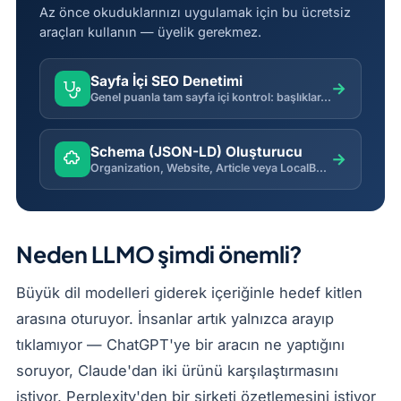
Az önce okuduklarınızı uygulamak için bu ücretsiz
araçları kullanın — üyelik gerekmez.
Sayfa İçi SEO Denetimi
→
Genel puanla tam sayfa içi kontrol: başlıklar, başlık etiketleri, görseller, linkler, mobil, hız, indekslenebilirlik ve daha fazlası.
Schema (JSON-LD) Oluşturucu
→
Organization, Website, Article veya LocalBusiness için geçerli JSON-LD yapısal veri üretir.
Neden LLMO şimdi önemli?
Büyük dil modelleri giderek içeriğinle hedef kitlen
arasına oturuyor. İnsanlar artık yalnızca arayıp
tıklamıyor — ChatGPT'ye bir aracın ne yaptığını
soruyor, Claude'dan iki ürünü karşılaştırmasını
istiyor, Perplexity'den bir şirketi özetlemesini istiyor