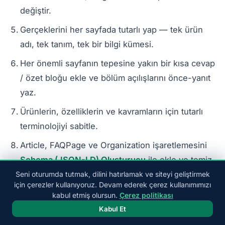
değiştir.
Gerçeklerini her sayfada tutarlı yap — tek ürün
adı, tek tanım, tek bir bilgi kümesi.
Her önemli sayfanın tepesine yakın bir kısa cevap
/ özet bloğu ekle ve bölüm açılışlarını önce-yanıt
yaz.
Ürünlerin, özelliklerin ve kavramların için tutarlı
terminolojiyi sabitle.
Article, FAQPage ve Organization işaretlemesini
Schema (JSON-LD) Oluşturucu
ile ekle ve temiz
anlamsal HTML kullan.
Seni oturumda tutmak, dilini hatırlamak ve siteyi geliştirmek
için çerezler kullanıyoruz. Devam ederek çerez kullanımımızı
Varlık netliğini güçlendir: tek resmi ad, sade dilde
kabul etmiş olursun.
Çerez politikası
bir hakkında sayfası ve
linkleri.
sameAs
Kabul Et