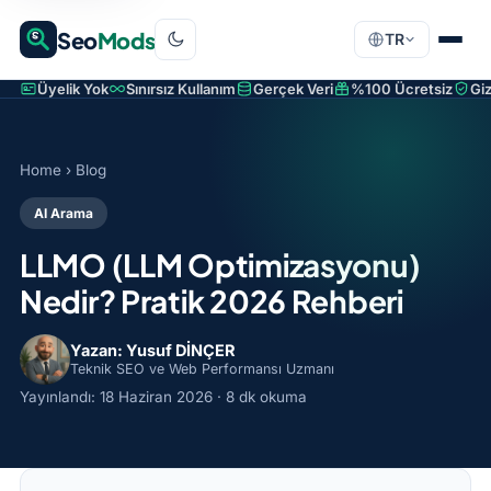
Seo
Mods
TR
Üyelik Yok
Sınırsız Kullanım
Gerçek Veri
%100 Ücretsiz
Giz
Home
›
Blog
AI Arama
LLMO (LLM Optimizasyonu)
Nedir? Pratik 2026 Rehberi
Yazan: Yusuf DİNÇER
Teknik SEO ve Web Performansı Uzmanı
Yayınlandı:
18 Haziran 2026
· 8 dk okuma