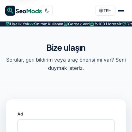
Seo
Mods
TR
Üyelik Yok
Sınırsız Kullanım
Gerçek Veri
%100 Ücretsiz
Giz
Bize ulaşın
Sorular, geri bildirim veya araç önerisi mi var? Seni
duymak isteriz.
Ad