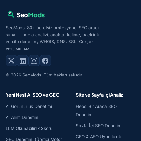
Seo
Mods
SeoMods, 80+ ücretsiz profesyonel SEO aracı
sunar — meta analizi, anahtar kelime, backlink
ve site denetimi, WHOIS, DNS, SSL. Gerçek
veri, sınırsız.
© 2026 SeoMods. Tüm hakları saklıdır.
Yeni Nesil AI SEO ve GEO
Site ve Sayfa İçi Analiz
AI Görünürlük Denetimi
Hepsi Bir Arada SEO
Denetimi
AI Alıntı Denetimi
Sayfa İçi SEO Denetimi
LLM Okunabilirlik Skoru
GEO & AEO Uyumluluk
GEO Denetimi (Üretici Motor